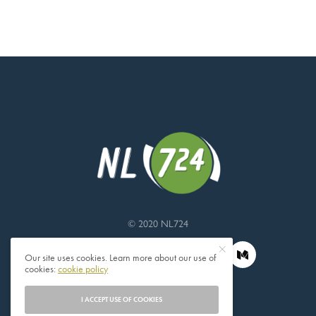
© 2020 NL724
Our site uses cookies. Learn more about our use of
cookies:
cookie policy
I ACCEPT USE OF COOKIES