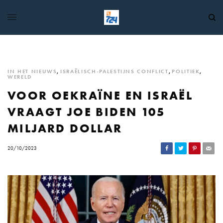
IN HET NIEUWS
,
ISRAËLISCH-PALESTIJNS CONFLICT
,
POLITIEK
,
WERELD
VOOR OEKRAÏNE EN ISRAËL
VRAAGT JOE BIDEN 105
MILJARD DOLLAR
20/10/2023