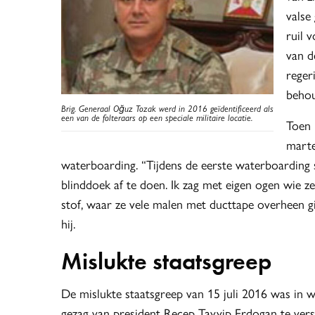
valse
ruil 
van d
reger
behou
Brig. Generaal Oğuz Tozak werd in 2016 geïdentificeerd als
een van de folteraars op een speciale militaire locatie.
Toen 
marte
waterboarding. “Tijdens de eerste waterboarding s
blinddoek af te doen. Ik zag met eigen ogen wie 
stof, waar ze vele malen met ducttape overheen g
hij.
Mislukte staatsgreep
De mislukte staatsgreep van 15 juli 2016 was in w
gezag van president Recep Tayyip Erdogan te ver