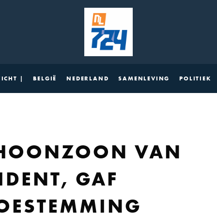
ICHT |
BELGIË
NEDERLAND
SAMENLEVING
POLITIEK
SCHOONZOON VAN
IDENT, GAF
TOESTEMMING