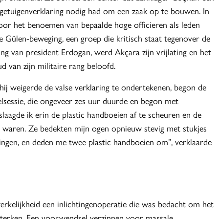
 getuigenverklaring nodig had om een zaak op te bouwen. In
voor het benoemen van bepaalde hoge officieren als leden
e Gülen-beweging, een groep die kritisch staat tegenover de
ing van president Erdogan, werd Akçara zijn vrijlating en het
d van zijn militaire rang beloofd.
hij weigerde de valse verklaring te ondertekenen, begon de
lsessie, die ongeveer zes uur duurde en begon met
laagde ik erin de plastic handboeien af te scheuren en de
ze waren. Ze bedekten mijn ogen opnieuw stevig met stukjes
ingen, en deden me twee plastic handboeien om”, verklaarde
erkelijkheid een inlichtingenoperatie die was bedacht om het
sterken. Een voorwendsel verzinnen voor massale