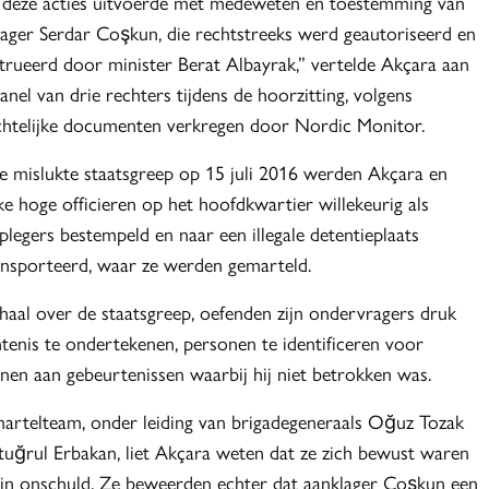
al deze acties uitvoerde met medeweten en toestemming van
lager Serdar Coşkun, die rechtstreeks werd geautoriseerd en
strueerd door minister Berat Albayrak,” vertelde Akçara aan
anel van drie rechters tijdens de hoorzitting, volgens
chtelijke documenten verkregen door Nordic Monitor.
e mislukte staatsgreep op 15 juli 2016 werden Akçara en
jke hoge officieren op het hoofdkwartier willekeurig als
legers bestempeld en naar een illegale detentieplaats
ansporteerd, waar ze werden gemarteld.
aal over de staatsgreep, oefenden zijn ondervragers druk
enis te ondertekenen, personen te identificeren voor
nen aan gebeurtenissen waarbij hij niet betrokken was.
artelteam, onder leiding van brigadegeneraals Oğuz Tozak
tuğrul Erbakan, liet Akçara weten dat ze zich bewust waren
ijn onschuld. Ze beweerden echter dat aanklager Coşkun een