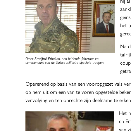
hij 
aank
geïn
het p
gere
Na d
talri
Ömer Ertuğrul Erbakan, een leidende folteraar en
coupp
commandant van de Turkse militaire speciale troepen.
getr
Opererend op basis van een vooropgezet vals verh
op hem uit om een van te voren opgestelde bekent
vervolging en ten onrechte zijn deelname te erken
Het m
en Er
van z