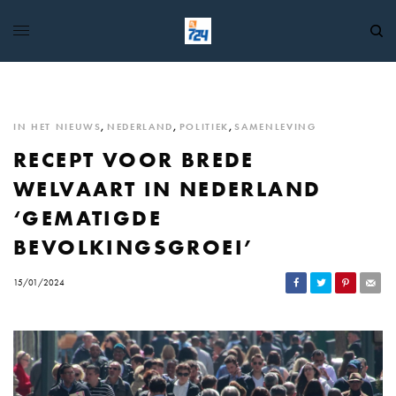
IN HET NIEUWS
,
NEDERLAND
,
POLITIEK
,
SAMENLEVING
RECEPT VOOR BREDE
WELVAART IN NEDERLAND
‘GEMATIGDE
BEVOLKINGSGROEI’
15/01/2024