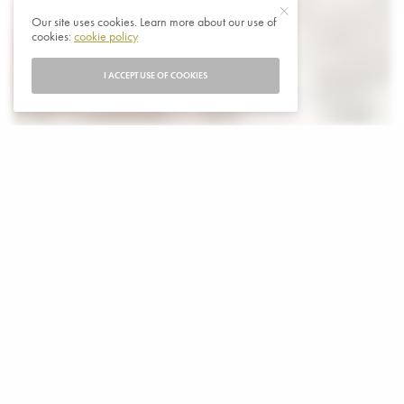
Our site uses cookies. Learn more about our use of
cookies:
cookie policy
I ACCEPT USE OF COOKIES
D
e Israëlische voetballer Sagiv Jehezkel van
Turkse Antalyaspor, wiens doelpuntviering in
de wedstrijd tegen Trabzonspor een reactie
veroorzaakte en in hechtenis werd genomen , werd in
afwachting van zijn proces vrijgelaten. Hij wordt
beschuldigd van het aanzetten tot haat.
De 28-jarige voetballer toonde het schrift op zijn pols
aan de camera’s nadat hij het doelpunt had gescoord