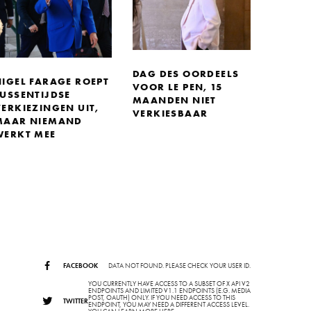
DAG DES OORDEELS
NIGEL FARAGE ROEPT
VOOR LE PEN, 15
TUSSENTIJDSE
MAANDEN NIET
ERKIEZINGEN UIT,
VERKIESBAAR
MAAR NIEMAND
WERKT MEE
FACEBOOK
DATA NOT FOUND. PLEASE CHECK YOUR USER ID.
YOU CURRENTLY HAVE ACCESS TO A SUBSET OF X API V2
ENDPOINTS AND LIMITED V1.1 ENDPOINTS (E.G. MEDIA
POST, OAUTH) ONLY. IF YOU NEED ACCESS TO THIS
TWITTER
ENDPOINT, YOU MAY NEED A DIFFERENT ACCESS LEVEL.