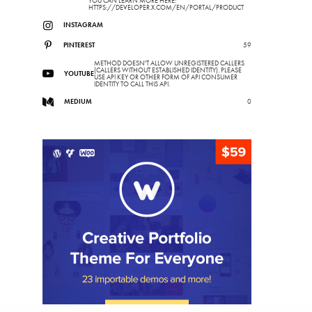
YOU CAN LEARN MORE HERE:
HTTPS://DEVELOPER.X.COM/EN/PORTAL/PRODUCT
INSTAGRAM
PINTEREST
59
METHOD DOESN'T ALLOW UNREGISTERED CALLERS
(CALLERS WITHOUT ESTABLISHED IDENTITY). PLEASE
YOUTUBE
USE API KEY OR OTHER FORM OF API CONSUMER
IDENTITY TO CALL THIS API.
MEDIUM
0