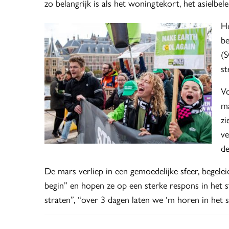
zo belangrijk is als het woningtekort, het asielbel
Ho
be
(S
st
Vo
ma
zi
ve
de
De mars verliep in een gemoedelijke sfeer, begele
begin” en hopen ze op een sterke respons in het
straten”, “over 3 dagen laten we ‘m horen in het 