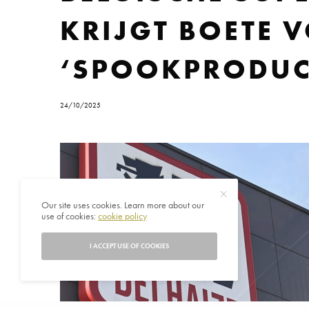
KRIJGT BOETE 
‘SPOOKPRODUC
24/10/2025
Our site uses cookies. Learn more about our
use of cookies:
cookie policy
I ACCEPT USE OF COOKIES