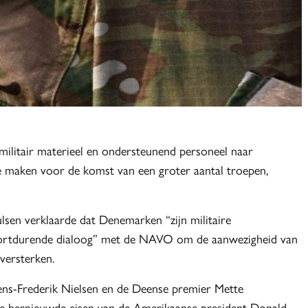
itair materieel en ondersteunend personeel naar
 maken voor de komst van een groter aantal troepen,
sen verklaarde dat Denemarken “zijn militaire
voortdurende dialoog” met de NAVO om de aanwezigheid van
versterken.
ens-Frederik Nielsen en de Deense premier Mette
de hernieuwde eisen van de Amerikaanse president Donald