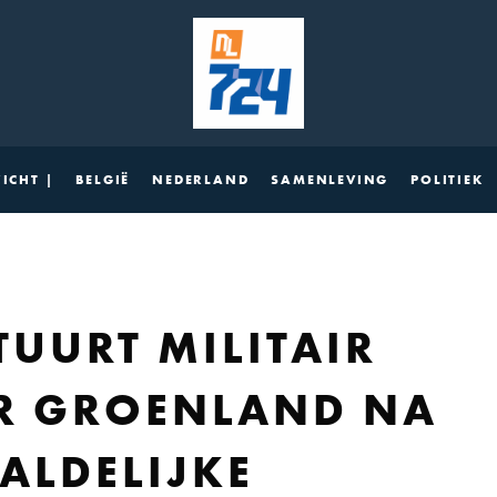
ICHT |
BELGIË
NEDERLAND
SAMENLEVING
POLITIEK
UURT MILITAIR
AR GROENLAND NA
ALDELIJKE