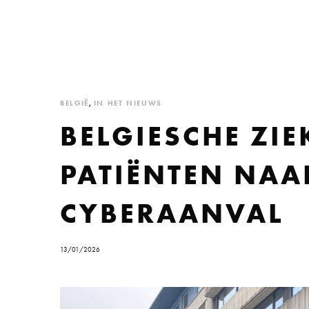
BELGIË
,
IN HET NIEUWS
BELGIESCHE ZI
PATIËNTEN NAA
CYBERAANVAL
13/01/2026