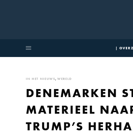
| OVERZ
IN HET NIEUWS
,
WERELD
DENEMARKEN ST
MATERIEEL NA
TRUMP’S HERHA