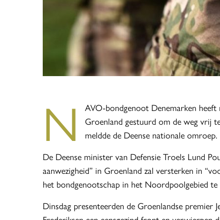
N
AVO-bondgenoot Denemarken heeft mil
Groenland gestuurd om de weg vrij te
meldde de Deense nationale omroep.
De Deense minister van Defensie Troels Lund Poul
aanwezigheid” in Groenland zal versterken in “
het bondgenootschap in het Noordpoolgebied te 
Dinsdag presenteerden de Groenlandse premier J
Frederiksen een eensgezind front en verwierpen 