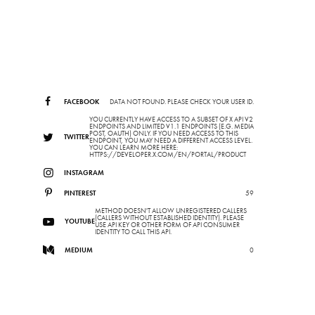
FACEBOOK
DATA NOT FOUND. PLEASE CHECK YOUR USER ID.
YOU CURRENTLY HAVE ACCESS TO A SUBSET OF X API V2
ENDPOINTS AND LIMITED V1.1 ENDPOINTS (E.G. MEDIA
POST, OAUTH) ONLY. IF YOU NEED ACCESS TO THIS
TWITTER
ENDPOINT, YOU MAY NEED A DIFFERENT ACCESS LEVEL.
YOU CAN LEARN MORE HERE:
HTTPS://DEVELOPER.X.COM/EN/PORTAL/PRODUCT
INSTAGRAM
PINTEREST
59
METHOD DOESN'T ALLOW UNREGISTERED CALLERS
(CALLERS WITHOUT ESTABLISHED IDENTITY). PLEASE
YOUTUBE
USE API KEY OR OTHER FORM OF API CONSUMER
IDENTITY TO CALL THIS API.
MEDIUM
0