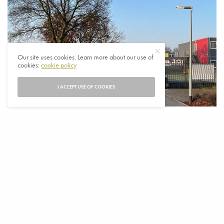
Our site uses cookies. Learn more about our use of
cookies:
cookie policy
I ACCEPT USE OF COOKIES
H
et Centraal Bureau voor de Opvang van
Asielzoekers (COA), in Nederland, moet vanaf
dinsdag een dagelijkse dwangsom betalen van
62.500 euro aan gemeente omdat de organisatie geen
alternatieve huisvesting heeft kunnen vinden voor de bewoners.
Het Centraal Bureau voor de Opvang van Asielzoekers