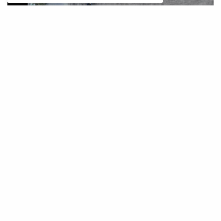
M
eer dan 100 Amerikaanse experts in
internationaal recht zeggen dat het gedrag van
Amerikaanse troepen en uitspraken van hoge
Amerikaanse functionarissen “ernstige zorgen baren over
schendingen van het internationale mensenrechtenrecht en het
internationale humanitaire recht, waaronder mogelijke
oorlogsmisdaden”.
Donald Trump, andere hoge Amerikaanse functionarissen
en hun aanhangers lijken aanvallen – en dreigingen met
aanvallen – op de Iraanse civiele infrastructuur te
omarmen, wat volgens juridische experts ernstige
oorlogsmisdaden onder internationaal recht lijkt te
vormen.