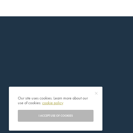
Our site uses cookies. Learn more about our
use of cookies:
cookie policy
I ACCEPT USE OF COOKIES