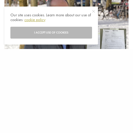
Our site uses cookies. Learn more about our use of
cookies:
cookie policy
I ACCEPT USE OF COOKIES
B
ASRİ DOĞAN | AMSTERDAM, TR724
In Nederland gaan de acties van het AKP-regime
als gevolg van haatzaaiende uitlatingen van tijd
tot tijd door, ondanks de afgelopen 5 jaar.
Necmi Kaya (59), voormalig moskee-imam en vrijwilliger