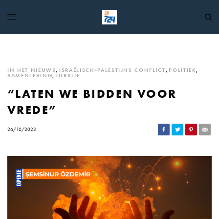
IN HET NIEUWS
,
ISRAËLISCH-PALESTIJNS CONFLICT
,
POLITIEK
,
SAMENLEVING
,
TURKIJE
“LATEN WE BIDDEN VOOR
VREDE”
26/10/2023