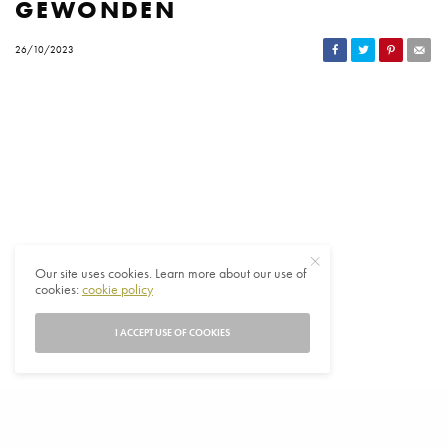
GEWONDEN
26/10/2023
Our site uses cookies. Learn more about our use of
cookies:
cookie policy
I ACCEPT USE OF COOKIES
E
r zijn minstens 22 mensen omgekomen en er zijn
tientallen gewond na gewapende aanvallen