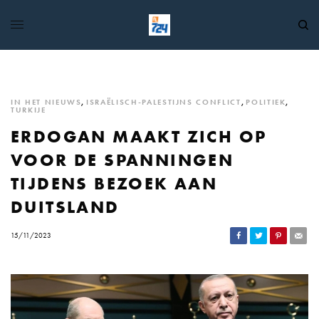
IN HET NIEUWS
,
ISRAËLISCH-PALESTIJNS CONFLICT
,
POLITIEK
,
TURKIJE
ERDOGAN MAAKT ZICH OP
VOOR DE SPANNINGEN
TIJDENS BEZOEK AAN
DUITSLAND
15/11/2023