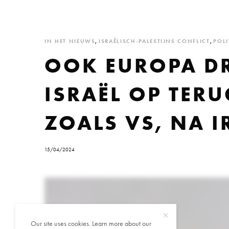
IN HET NIEUWS
,
ISRAËLISCH-PALESTIJNS CONFLICT
,
POLI
OOK EUROPA DR
ISRAËL OP TER
ZOALS VS, NA 
15/04/2024
Our site uses cookies. Learn more about our