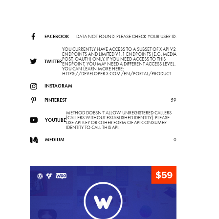
FACEBOOK
DATA NOT FOUND. PLEASE CHECK YOUR USER ID.
YOU CURRENTLY HAVE ACCESS TO A SUBSET OF X API V2
ENDPOINTS AND LIMITED V1.1 ENDPOINTS (E.G. MEDIA
POST, OAUTH) ONLY. IF YOU NEED ACCESS TO THIS
TWITTER
ENDPOINT, YOU MAY NEED A DIFFERENT ACCESS LEVEL.
YOU CAN LEARN MORE HERE:
HTTPS://DEVELOPER.X.COM/EN/PORTAL/PRODUCT
INSTAGRAM
PINTEREST
59
METHOD DOESN'T ALLOW UNREGISTERED CALLERS
(CALLERS WITHOUT ESTABLISHED IDENTITY). PLEASE
YOUTUBE
USE API KEY OR OTHER FORM OF API CONSUMER
IDENTITY TO CALL THIS API.
MEDIUM
0