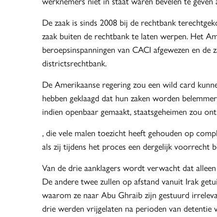
werknemers niet in staat waren bevelen te geven 
De zaak is sinds 2008 bij de rechtbank terechtg
zaak buiten de rechtbank te laten werpen. Het Am
beroepsinspanningen van CACI afgewezen en de z
districtsrechtbank.
De Amerikaanse regering zou een wild card kunne
hebben geklaagd dat hun zaken worden belemmerd 
indien openbaar gemaakt, staatsgeheimen zou onth
, die vele malen toezicht heeft gehouden op comp
als zij tijdens het proces een dergelijk voorrecht 
Van de drie aanklagers wordt verwacht dat alleen A
De andere twee zullen op afstand vanuit Irak get
waarom ze naar Abu Ghraib zijn gestuurd irrelevan
drie werden vrijgelaten na perioden van detentie