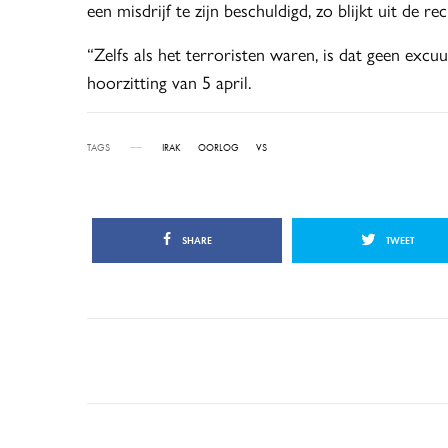
een misdrijf te zijn beschuldigd, zo blijkt uit de 
“Zelfs als het terroristen waren, is dat geen excu
hoorzitting van 5 april.
TAGS
IRAK
OORLOG
VS
SHARE
TWEET