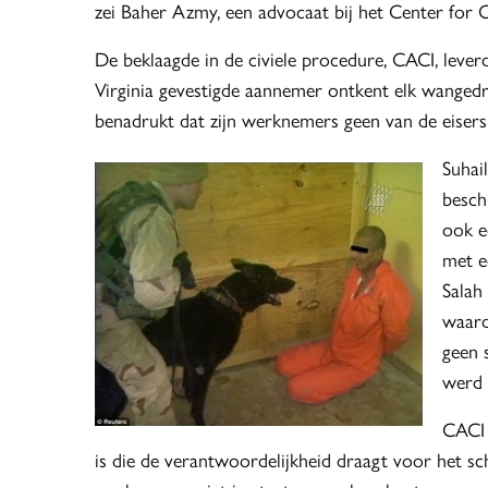
zei Baher Azmy, een advocaat bij het Center for Co
De beklaagde in de civiele procedure, CACI, lever
Virginia gevestigde aannemer ontkent elk wangedr
benadrukt dat zijn werknemers geen van de eisers
Suhai
besch
ook e
met e
Salah 
waard
geen 
werd 
CACI 
is die de verantwoordelijkheid draagt voor het s