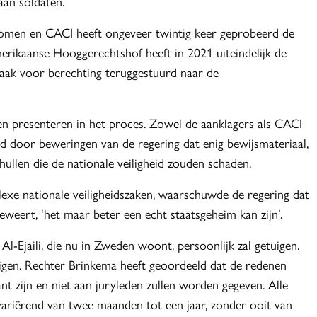
aan soldaten.
ekomen en CACI heeft ongeveer twintig keer geprobeerd de
erikaanse Hooggerechtshof heeft in 2021 uiteindelijk de
aak voor berechting teruggestuurd naar de
n presenteren in het proces. Zowel de aanklagers als CACI
door beweringen van de regering dat enig bewijsmateriaal,
ullen die de nationale veiligheid zouden schaden.
lexe nationale veiligheidszaken, waarschuwde de regering dat
beweert, ‘het maar beter een echt staatsgeheim kan zijn’.
l-Ejaili, die nu in Zweden woont, persoonlijk zal getuigen.
uigen. Rechter Brinkema heeft geoordeeld dat de redenen
t zijn en niet aan juryleden zullen worden gegeven. Alle
 variërend van twee maanden tot een jaar, zonder ooit van