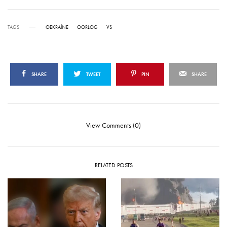
TAGS
OEKRAÏNE
OORLOG
VS
SHARE
TWEET
PIN
SHARE
View Comments (0)
RELATED POSTS