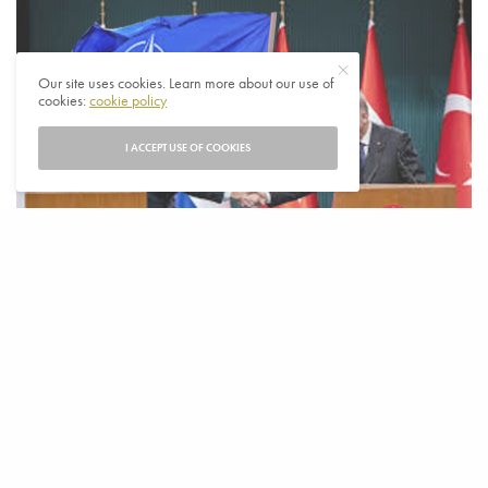
Our site uses cookies. Learn more about our use of
cookies:
cookie policy
I ACCEPT USE OF COOKIES
T
urkije heeft zijn NAVO-bondgenoten verteld
dat Ankara de Nederlandse kandidatuur van de
aftredende premier Mark Rutte voor de functie
van secretaris-generaal van de militaire alliantie zal
steunen, zei een hoge Turkse functionaris maandag.