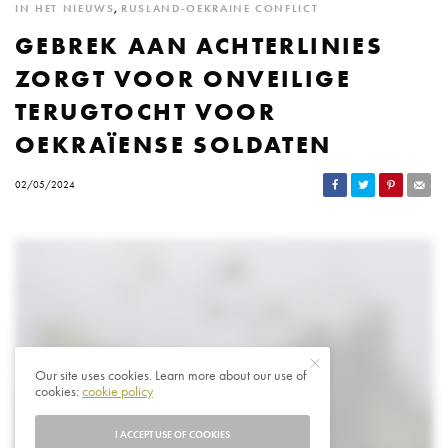
IN HET NIEUWS
,
RUSLAND-OEKRAINE CONFLICT
GEBREK AAN ACHTERLINIES
ZORGT VOOR ONVEILIGE
TERUGTOCHT VOOR
OEKRAÏENSE SOLDATEN
02/05/2024
Our site uses cookies. Learn more about our use of
cookies:
cookie policy
I ACCEPT USE OF COOKIES