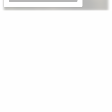
T
ijdens veldslagen met veel beter bewapende
Russische troepen heeft de Oekraïense eenheid
weinig opties volgens een commandant.
Het gebrek aan munitie dwingt de in de minderheid
zijnde Oekraïense soldaten zich terug te trekken, het ene
dorp na het andere. Daarbij zijn de verwoestende
Russische glijbommen die tot 1,5 ton explosieven kunnen
laten vallen, buiten het bereik van de meeste Oekraïense
luchtverdediging systemen. Ze laten weinig tactische
opties over dan terugtrekken.
Toch is terugtrekken nauwelijks een veilige optie; de
achterste verdedigingslinies die bedoeld zijn om hen