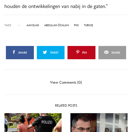
houden de ontwikkelingen van nabij in de gaten.”
TAGS
AANSLAG
ABDULLAH ÖCALAN
PKK
TURKIJE
SHARE
TWEET
PIN
SHARE
View Comments (0)
RELATED POSTS