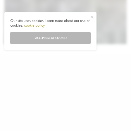
Our site uses cookies. Learn more about our use of
cookies:
cookie policy
I ACCEPT USE OF COOKIES
V
olgens Zuid-Korea heeft het Noorden 3.000
man sterke troepen macht naar Rusland
gestuurd om de Poetin te ondersteunen in de
oorlog in Oekraïne en er zouden er nog duizenden
volgen.
Pyongyang beloofde in totaal zo’n 10 duizend man te
leveren, waarvan de inzet naar verwachting in december
zou zijn voltooid, schrijven diverse media refererend aan