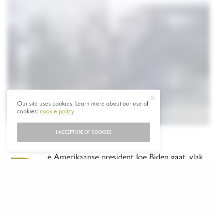
Our site uses cookies. Learn more about our use of
cookies:
cookie policy
I ACCEPT USE OF COOKIES
D
e Amerikaanse president Joe Biden gaat, vlak
voor het einde van zijn ambtstermijn, op
officieel bezoek naar Angola. Het is het eerste
bezoek sinds 2015 van de VS aan het Afrikaanse
continent. Toen ging Obama naar Kenia en Ethiopië.