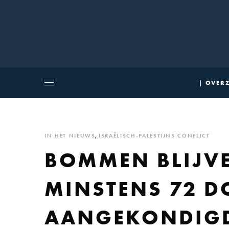
| OVERZ
IN HET NIEUWS
,
ISRAËLISCH-PALESTIJNS CONFLICT
BOMMEN BLIJVE
MINSTENS 72 D
AANGEKONDIGD