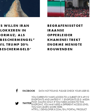
VS WILLEN IRAN
BEGRAFENISSTOET
BLOKKEREN IN
IRAANSE
HORMUZ; ALS
OPPERLEIDER
“BESCHERMENGEL”
KHAMENEI TREKT
WIL TRUMP 20%
ENORME MENIGTE
‘BESCHERMGELD’
ROUWENDEN
FACEBOOK
DATA NOT FOUND. PLEASE CHECK YOUR USER ID.
YOU CURRENTLY HAVE ACCESS TO A SUBSET OF X API V2
ENDPOINTS AND LIMITED V1.1 ENDPOINTS (E.G. MEDIA
POST, OAUTH) ONLY. IF YOU NEED ACCESS TO THIS
TWITTER
ENDPOINT, YOU MAY NEED A DIFFERENT ACCESS LEVEL.
YOU CAN LEARN MORE HERE:
HTTPS://DEVELOPER.X.COM/EN/PORTAL/PRODUCT