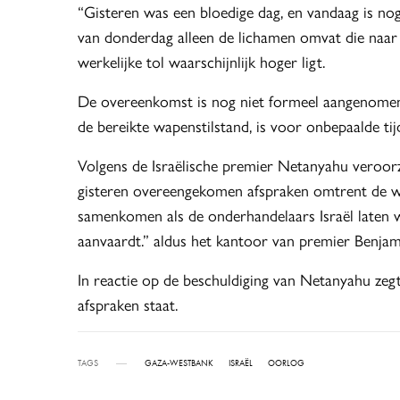
“Gisteren was een bloedige dag, en vandaag is nog 
van donderdag alleen de lichamen omvat die naar 
werkelijke tol waarschijnlijk hoger ligt.
De overeenkomst is nog niet formeel aangenomen, d
de bereikte wapenstilstand, is voor onbepaalde tijd
Volgens de Israëlische premier Netanyahu veroor
gisteren overeengekomen afspraken omtrent de wap
samenkomen als de onderhandelaars Israël laten
aanvaardt.” aldus het kantoor van premier Benjam
In reactie op de beschuldiging van Netanyahu ze
afspraken staat.
TAGS
GAZA-WESTBANK
ISRAËL
OORLOG