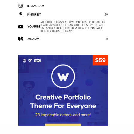
INSTAGRAM
PINTEREST
59
METHOD DOESN'T ALLOW UNREGISTERED CALLERS
(CALLERS WITHOUT ESTABLISHED IDENTITY). PLEASE
YOUTUBE
USE API KEY OR OTHER FORM OF API CONSUMER
IDENTITY TO CALL THIS API.
MEDIUM
0