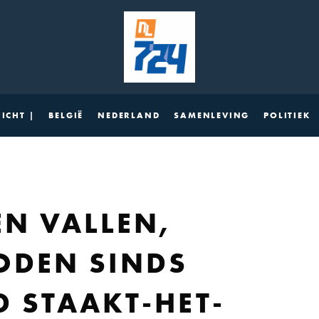
ICHT |
BELGIË
NEDERLAND
SAMENLEVING
POLITIEK
N VALLEN,
ODEN SINDS
 STAAKT-HET-