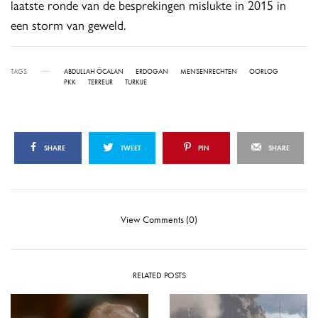
laatste ronde van de besprekingen mislukte in 2015 in
een storm van geweld.
TAGS
ABDULLAH ÖCALAN
ERDOGAN
MENSENRECHTEN
OORLOG
PKK
TERREUR
TURKIJE
SHARE
TWEET
PIN
SHARE
View Comments (0)
RELATED POSTS