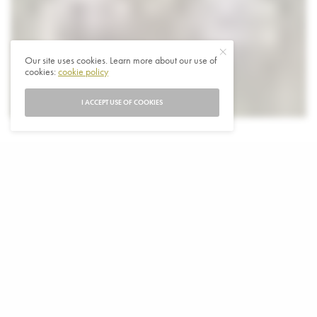
Our site uses cookies. Learn more about our use of
cookies:
cookie policy
I ACCEPT USE OF COOKIES
D
e Europese Unie en China slaan terug op de
recentelijk oplegde importheffingen. Het ziet
er naar uit dat een handelsoorlog met de
Verenigde Staten nu een feit is.
De EU heft vanaf begin volgende week invoertarieven
oplopend tot 25 procent op goederen uit de VS. Het zal
gaan om kunststof, staalproducten en cosmetica. En ook