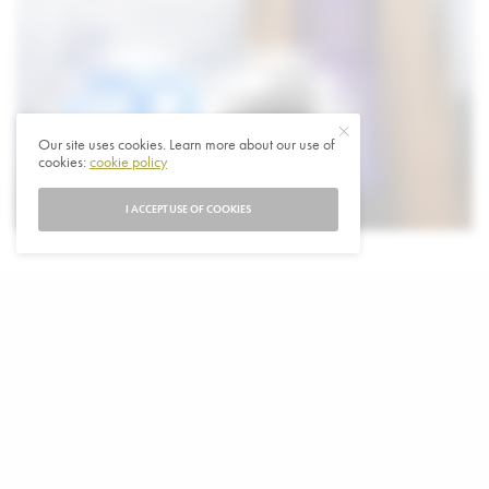
Our site uses cookies. Learn more about our use of
cookies:
cookie policy
I ACCEPT USE OF COOKIES
W
egens het overtreden van de nieuwe
Europese wet voor grote techbedrijven
heeft de Europese Commissie honderden
miljoenen euro’s boete opgelegd aan Apple en Meta.
De Amerikaanse techgiganten Apple krijgt 500 miljoen en
Meta (het bedrijf achter Facebook en Instagram) 200