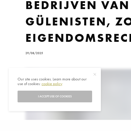
BEDRIJVEN VAN
GÜLENISTEN, Z
EIGENDOMSRECH
29/08/2025
Our site uses cookies. Learn more about our
use of cookies:
cookie policy
I ACCEPT USE OF COOKIES