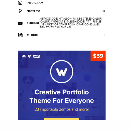
INSTAGRAM
PINTEREST
59
METHOD DOESN'T ALLOW UNREGISTERED CALLERS
(CALLERS WITHOUT ESTABLISHED IDENTITY). PLEASE
YOUTUBE
USE API KEY OR OTHER FORM OF API CONSUMER
IDENTITY TO CALL THIS API.
MEDIUM
0