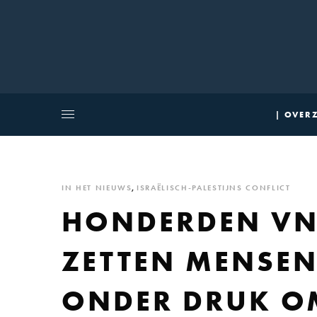
| OVERZ
IN HET NIEUWS
,
ISRAËLISCH-PALESTIJNS CONFLICT
HONDERDEN VN
ZETTEN MENSE
ONDER DRUK O