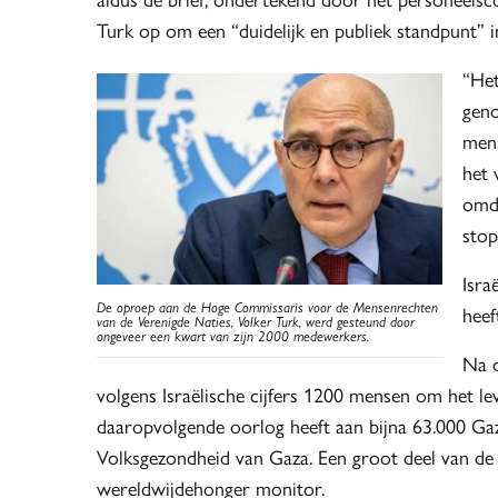
Turk op om een “duidelijk en publiek standpunt” 
“Het
geno
mens
het 
omda
sto
Isra
De oproep aan de Hoge Commissaris voor de Mensenrechten
heef
van de Verenigde Naties, Volker Turk, werd gesteund door
ongeveer een kwart van zijn 2000 medewerkers.
Na d
volgens Israëlische cijfers 1200 mensen om het 
daaropvolgende oorlog heeft aan bijna 63.000 Gaz
Volksgezondheid van Gaza. Een groot deel van de 
wereldwijdehonger monitor.