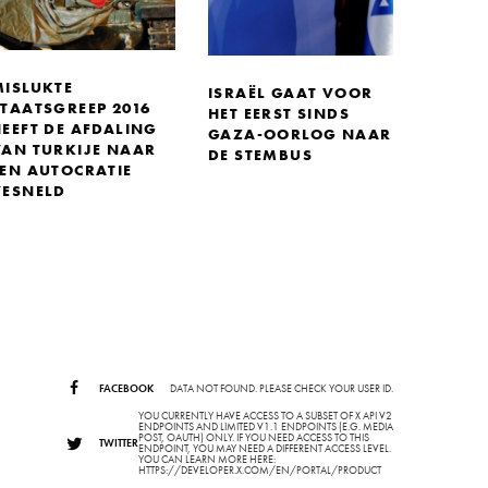
MISLUKTE
ISRAËL GAAT VOOR
STAATSGREEP 2016
HET EERST SINDS
HEEFT DE AFDALING
GAZA-OORLOG NAAR
VAN TURKIJE NAAR
DE STEMBUS
EEN AUTOCRATIE
VESNELD
FACEBOOK
DATA NOT FOUND. PLEASE CHECK YOUR USER ID.
YOU CURRENTLY HAVE ACCESS TO A SUBSET OF X API V2
ENDPOINTS AND LIMITED V1.1 ENDPOINTS (E.G. MEDIA
POST, OAUTH) ONLY. IF YOU NEED ACCESS TO THIS
TWITTER
ENDPOINT, YOU MAY NEED A DIFFERENT ACCESS LEVEL.
YOU CAN LEARN MORE HERE:
HTTPS://DEVELOPER.X.COM/EN/PORTAL/PRODUCT