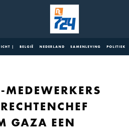
ICHT |
BELGIË
NEDERLAND
SAMENLEVING
POLITIEK
-MEDEWERKERS
NRECHTENCHEF
M GAZA EEN