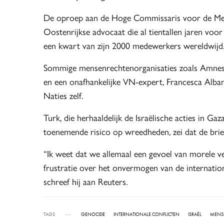
De oproep aan de Hoge Commissaris voor de Mens
Oostenrijkse advocaat die al tientallen jaren vo
een kwart van zijn 2000 medewerkers wereldwijd
Sommige mensenrechtenorganisaties zoals Amnesty
en een onafhankelijke VN-expert, Francesca Alban
Naties zelf.
Turk, die herhaaldelijk de Israëlische acties in 
toenemende risico op wreedheden, zei dat de brief
“Ik weet dat we allemaal een gevoel van morele v
frustratie over het onvermogen van de internatio
schreef hij aan Reuters.
TAGS
GENOCIDE
INTERNATIONALE CONFLICTEN
ISRAËL
MENS