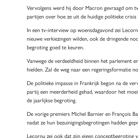
Vervolgens werd hij door Macron gevraagd om twe
partijen over hoe ze uit de huidige politieke cris
In een tv-interview op woensdagavond zei Lecornu
nieuwe verkiezingen wilden, ook de dringende no
begroting goed te keuren.
Vanwege de verdeeldheid binnen het parlement en p
hielden. Zal de weg naar een regeringsformatie nog
De politieke impasse in Frankrijk begon na de verv
partij een meerderheid gehad, waardoor het moeil
de jaarlijkse begroting.
De vorige premiers Michel Barnier en François
nadat ze hun bezuinigingsbegrotingen hadden gepr
Lecornu zei ook dat zijn eigen conceptbegroting