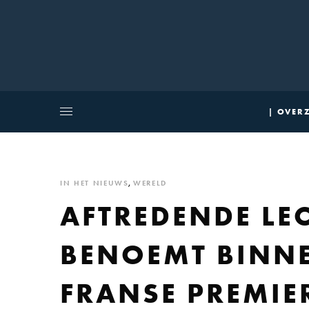
| OVERZ
IN HET NIEUWS
,
WERELD
AFTREDENDE L
BENOEMT BINNE
FRANSE PREMIE