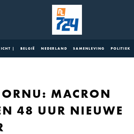
ICHT |
BELGIË
NEDERLAND
SAMENLEVING
POLITIEK
ECORNU: MACRON
N 48 UUR NIEUWE
R