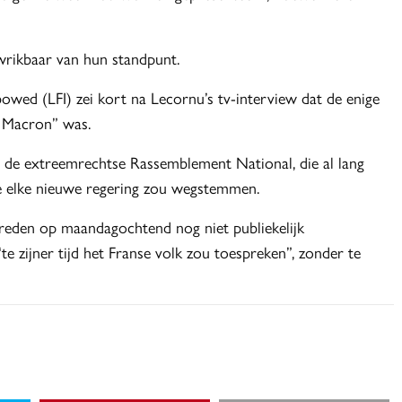
wrikbaar van hun standpunt.
owed (LFI) zei kort na Lecornu’s tv-interview dat de enige
l Macron” was.
n de extreemrechtse Rassemblement National, die al lang
e elke nieuwe regering zou wegstemmen.
treden op maandagochtend nog niet publiekelijk
e zijner tijd het Franse volk zou toespreken”, zonder te