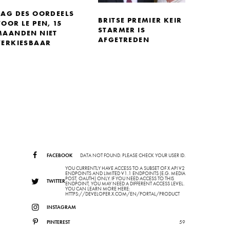
DAG DES OORDEELS
BRITSE PREMIER KEIR
OOR LE PEN, 15
STARMER IS
MAANDEN NIET
AFGETREDEN
VERKIESBAAR
FACEBOOK
DATA NOT FOUND. PLEASE CHECK YOUR USER ID.
YOU CURRENTLY HAVE ACCESS TO A SUBSET OF X API V2
ENDPOINTS AND LIMITED V1.1 ENDPOINTS (E.G. MEDIA
POST, OAUTH) ONLY. IF YOU NEED ACCESS TO THIS
TWITTER
ENDPOINT, YOU MAY NEED A DIFFERENT ACCESS LEVEL.
YOU CAN LEARN MORE HERE:
HTTPS://DEVELOPER.X.COM/EN/PORTAL/PRODUCT
INSTAGRAM
PINTEREST
59