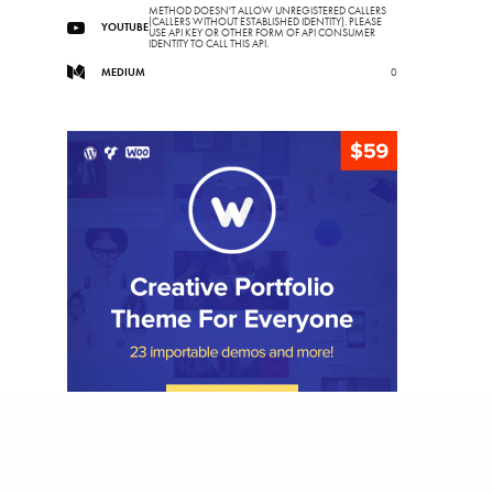
METHOD DOESN'T ALLOW UNREGISTERED CALLERS
(CALLERS WITHOUT ESTABLISHED IDENTITY). PLEASE
YOUTUBE
USE API KEY OR OTHER FORM OF API CONSUMER
IDENTITY TO CALL THIS API.
MEDIUM
0