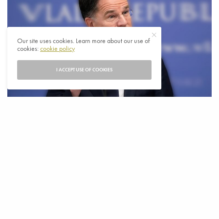
Our site uses cookies. Learn more about our use of
cookies:
cookie policy
I ACCEPT USE OF COOKIES
N
AVO topman Rutte zei tijdens zijn bezoek aan
Kroatië dat NAVO-lidstaten samen er voor
moeten zorgen dat Groenland wordt
beschermd tegen Rusland en China. “Alle bondgenoten
zijn het eens over het belang van het arctische gebied” en
“We gaan ervoor zorgen dat het gebied veilig is” aldus
Rutte.