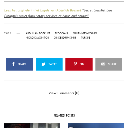
Lees het originele in het Engels van Abdullah Bozkurt
“Secret blacklist bars
Erdogan’s critics from notary services at home and abroad”
TAGS
ABDULLAH BOZKURT
ERDOGAN
GÜLEN-BEWEGING
NORDIC MONITOR
ONDERDRUKKING
TURKIJE
SHARE
TWEET
PIN
SHARE
View Comments (0)
RELATED POSTS