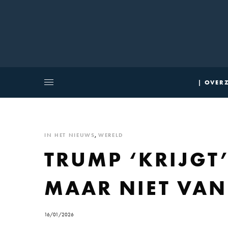
| OVERZ
IN HET NIEUWS
,
WERELD
TRUMP ‘KRIJGT’
MAAR NIET VAN
16/01/2026