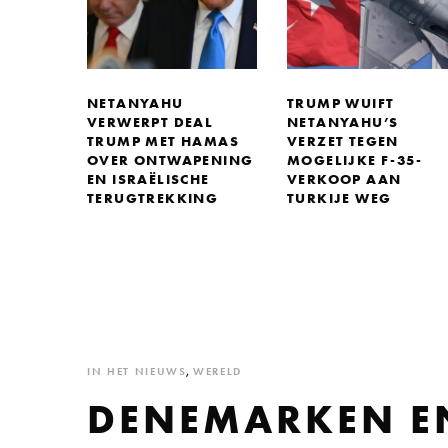
NETANYAHU
TRUMP WUIFT
VERWERPT DEAL
NETANYAHU’S
TRUMP MET HAMAS
VERZET TEGEN
OVER ONTWAPENING
MOGELIJKE F-35-
EN ISRAËLISCHE
VERKOOP AAN
TERUGTREKKING
TURKIJE WEG
IN HET NIEUWS
,
WERELD
DENEMARKEN E