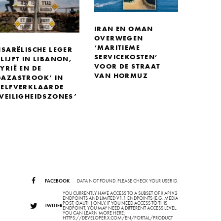
IRAN EN OMAN
OVERWEGEN
‘MARITIEME
ISARËLISCHE LEGER
SERVICEKOSTEN’
LIJFT IN LIBANON,
VOOR DE STRAAT
YRIË EN DE
VAN HORMUZ
GAZASTROOK’ IN
ZELFVERKLAARDE
‘VEILIGHEIDSZONES’
FACEBOOK
DATA NOT FOUND. PLEASE CHECK YOUR USER ID.
YOU CURRENTLY HAVE ACCESS TO A SUBSET OF X API V2
ENDPOINTS AND LIMITED V1.1 ENDPOINTS (E.G. MEDIA
POST, OAUTH) ONLY. IF YOU NEED ACCESS TO THIS
TWITTER
ENDPOINT, YOU MAY NEED A DIFFERENT ACCESS LEVEL.
YOU CAN LEARN MORE HERE:
HTTPS://DEVELOPER.X.COM/EN/PORTAL/PRODUCT