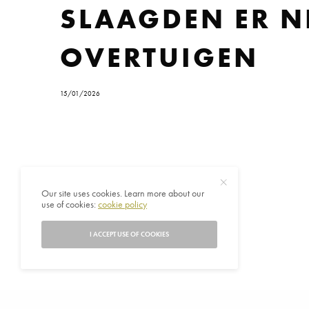
SLAAGDEN ER NI
OVERTUIGEN
15/01/2026
Our site uses cookies. Learn more about our
use of cookies:
cookie policy
I ACCEPT USE OF COOKIES