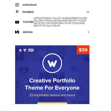
INSTAGRAM
PINTEREST
59
METHOD DOESN'T ALLOW UNREGISTERED CALLERS
(CALLERS WITHOUT ESTABLISHED IDENTITY). PLEASE
YOUTUBE
USE API KEY OR OTHER FORM OF API CONSUMER
IDENTITY TO CALL THIS API.
MEDIUM
0