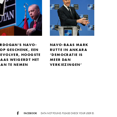
ERDOGAN’S NAVO-
NAVO-BAAS MARK
TOP GESCHENK, EEN
RUTTE IN ANKARA
REVOLVER, HOOGSTE
‘DEMOCRATIE IS
BAAS WEIGERDT HET
MEER DAN
AAN TE NEMEN
VERKIEZINGEN’
FACEBOOK
DATA NOT FOUND. PLEASE CHECK YOUR USER ID.