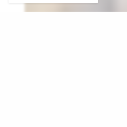
I
n Nederland heeft Caroline van der Plas haa
neergeleged. Volgens een persbericht draagt
van de partij Henk Vermeer. Zij blijft wel T