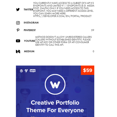
YOU CURRENTLY HAVE ACCESS TO A SUBSET OF X API V2
ENDPOINTS AND LIMITED V1.1 ENDPOINTS (E.G. MEDIA
POST, OAUTH) ONLY. IF YOU NEED ACCESS TO THIS
TWITTER
ENDPOINT, YOU MAY NEED A DIFFERENT ACCESS LEVEL.
YOU CAN LEARN MORE HERE:
HTTPS://DEVELOPER.X.COM/EN/PORTAL/PRODUCT
INSTAGRAM
PINTEREST
59
METHOD DOESN'T ALLOW UNREGISTERED CALLERS
(CALLERS WITHOUT ESTABLISHED IDENTITY). PLEASE
YOUTUBE
USE API KEY OR OTHER FORM OF API CONSUMER
IDENTITY TO CALL THIS API.
MEDIUM
0