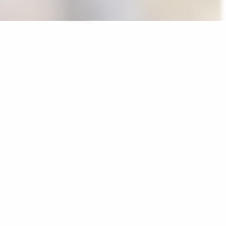
r partijleiderschap van BoerBurgerBeweging (BBB)
 zij haar functie over aan Tweede Kamerlid en medeoprichter
weede Kamerlid