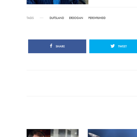
TAGS
DUITSLAND
ERDOGAN
PERSVRIJHEID
SHARE
TWEET