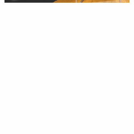
D
e Nederlanders zijn op 18 maart opnieuw
naar de stembus gegaan in minder dan een
maand na het aantreden van het nieuwe
kabinet van Jetten. Dit keer voor de gemeenteraden. In
340 gemeenten waren er gisteren verkiezingen.
De Landelijke opkomst bij de reguliere
gemeenteraadsverkiezingen was met 53,7 procent hoger
dan de vorige gemeenteraadsverkiezingen van 2022, toen
was de opkomst 51 procent. In totaal waren er ruim 14,3
miljoen kiesgerechtigden.
Wat opviel was dat de Nederlanders veel meer op een
kandidaat van een lokale partij gestemd dan vroeger.