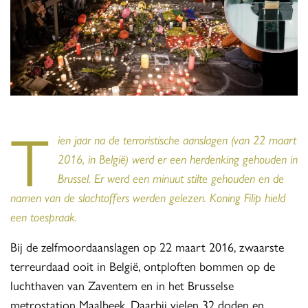
T
ien jaar na de terroristische aanslagen (van 22 maart
2016, in België) werd er een herdenking gehouden in
Brussel. Er werd een minuut stilte gehouden en de
namen van de slachtoffers werden gelezen. Koning Filip hield
een toespraak.
Bij de zelfmoordaanslagen op 22 maart 2016, zwaarste
terreurdaad ooit in België, ontploften bommen op de
luchthaven van Zaventem en in het Brusselse
metrostation Maalbeek. Daarbij vielen 32 doden en