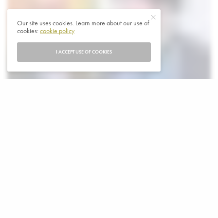
Our site uses cookies. Learn more about our use of
cookies:
cookie policy
I ACCEPT USE OF COOKIES
D
e Iraanse president Masoud Pezeshkian zei dat hij
de opperste leider van het land, Mojtaba
Khamenei, had ontmoet, volgens de staatsmedia.
De zoon Mojtaba Khamenei, zou zwaar gewond geraakt zijn
bij de aanslag op zijn vader en voorganger, verscheen sindsdien
niet in het openbaar.
De Iraanse president Masoud Pazeshkian heeft