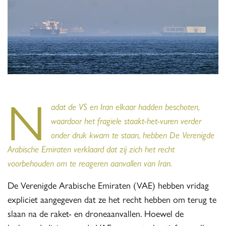
N
adat de VS en Iran elkaar hadden beschoten,
waardoor het fragiele staakt-het-vuren verder
onder druk kwam te staan, hebben De Verenigde
Arabische Emiraten verklaard dat zij zich het recht
voorbehouden om te reageren aanvallen van Iran.
De Verenigde Arabische Emiraten (VAE) hebben vridag
expliciet aangegeven dat ze het recht hebben om terug te
slaan na de raket- en droneaanvallen. Hoewel de