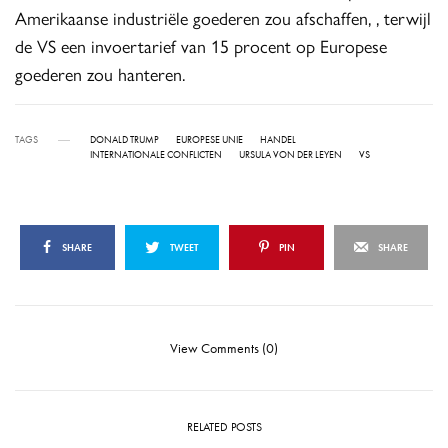
Amerikaanse industriële goederen zou afschaffen, , terwijl
de VS een invoertarief van 15 procent op Europese
goederen zou hanteren.
TAGS
DONALD TRUMP
EUROPESE UNIE
HANDEL
INTERNATIONALE CONFLICTEN
URSULA VON DER LEYEN
VS
SHARE
TWEET
PIN
SHARE
View Comments (0)
RELATED POSTS