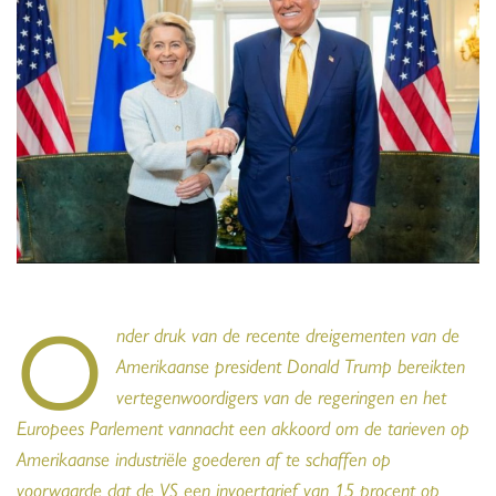
O
nder druk van de recente dreigementen van de
Amerikaanse president Donald Trump bereikten
vertegenwoordigers van de regeringen en het
Europees Parlement vannacht een akkoord om de tarieven op
Amerikaanse industriële goederen af te schaffen op
voorwaarde dat de VS een invoertarief van 15 procent op