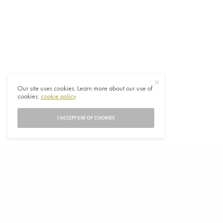
Our site uses cookies. Learn more about our use of
cookies:
cookie policy
I ACCEPT USE OF COOKIES
E
en Deense asieluitspraak heeft een 29-jarige
Turkse wiskundelerares, op de rand van