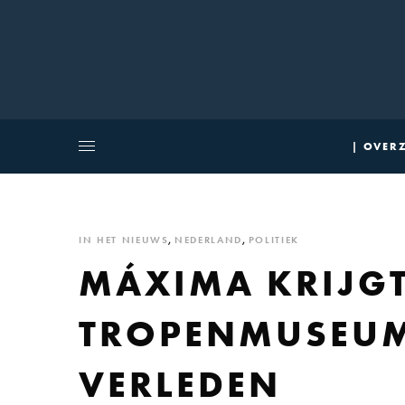
| OVERZ
IN HET NIEUWS
,
NEDERLAND
,
POLITIEK
MÁXIMA KRIJGT
TROPENMUSEUM
VERLEDEN