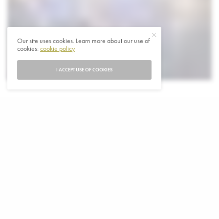
Our site uses cookies. Learn more about our use of
cookies:
cookie policy
I ACCEPT USE OF COOKIES
D
e leiders van de 27 EU-landen zijn donderdag
unaniem overeengekomen om 50 miljard euro
aan hulp aan Oekraïne te verlenen, Dat heeft
voorzitter van de Europese Raad Charles Michel
bekendgemaakt. De EU voorzitter heeft weken van verzet
van Hongarije hierbij overwonnen.
Het gaat om 50 miljard euro aan goedkope leningen en
giften, vooral bedoeld om de Oekraïense economie