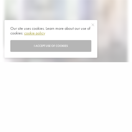
Our site uses cookies. Learn more about our use of
cookies:
cookie policy
I ACCEPT USE OF COOKIES
T
ientallen militairen van het Belgische leger
worden van enkele wangedrag verdacht. Dit
werd tijdens een persconferentie verklaard
door de minister van Defensie, Ludivine Dedonder, en de
leiding van het leger. “Het gaat om gedrag dat