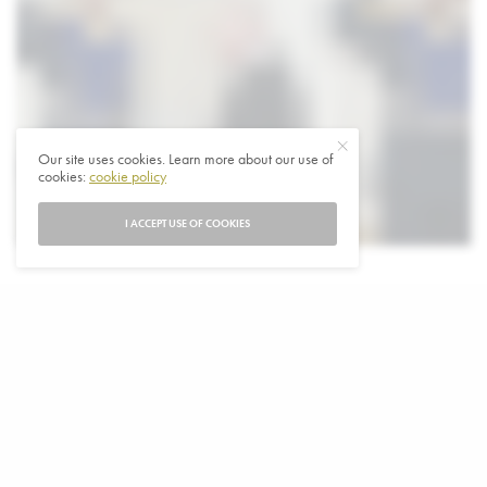
Our site uses cookies. Learn more about our use of
cookies:
cookie policy
I ACCEPT USE OF COOKIES
V
ladimir Poetin begon dinsdag aan zijn vijfde
termijn als Russisch leider tijdens een
schitterende inauguratie van het Kremlin. Hij
begon aan nog eens zes jaar in functie nadat hij zijn
politieke tegenstanders had vernietigd, een verwoestende
oorlog in Oekraïne had gelanceerd en alle macht in zijn