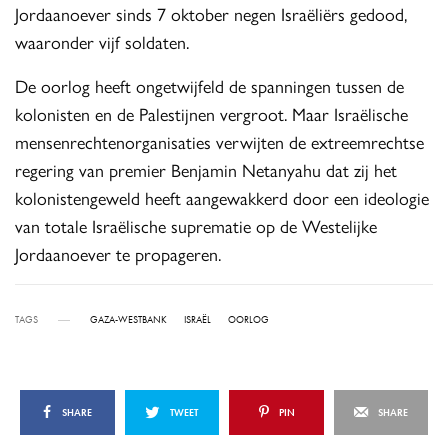
Jordaanoever sinds 7 oktober negen Israëliërs gedood,
waaronder vijf soldaten.
De oorlog heeft ongetwijfeld de spanningen tussen de
kolonisten en de Palestijnen vergroot. Maar Israëlische
mensenrechtenorganisaties verwijten de extreemrechtse
regering van premier Benjamin Netanyahu dat zij het
kolonistengeweld heeft aangewakkerd door een ideologie
van totale Israëlische suprematie op de Westelijke
Jordaanoever te propageren.
TAGS
GAZA-WESTBANK
ISRAËL
OORLOG
SHARE
TWEET
PIN
SHARE