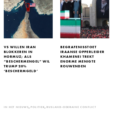
VS WILLEN IRAN
BEGRAFENISSTOET
BLOKKEREN IN
IRAANSE OPPERLEIDER
HORMUZ; ALS
KHAMENEI TREKT
“BESCHERMENGEL” WIL
ENORME MENIGTE
TRUMP 20%
ROUWENDEN
‘BESCHERMGELD’
IN HET NIEUWS
,
POLITIEK
,
RUSLAND-OEKRAINE CONFLICT