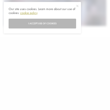
Our site uses cookies. Learn more about our use of
cookies:
cookie policy
I ACCEPT USE OF COOKIES
D
e fatale incident waarbij zeker 121 mensen
omkwamen is gebeurt toen duizenden
gelovigen zich verdrongen om een glimp op te
vangen van een hindu-predikant en gezegend te worden,
in India.
Het dodental door gedrang bij de religieus evenement is
opgelopen naar zeker 121. Onder de doden zijn vooral
vrouwen en kinderen. Volgens autoriteiten waren er drie
keer zo veel mensen aanwezig als was toegestaan. De
politie gaat op zoek naar de organisatoren.