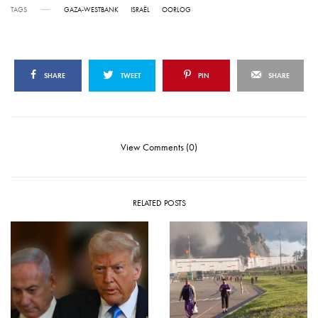
TAGS
GAZA-WESTBANK
ISRAËL
OORLOG
SHARE
TWEET
PIN
SHARE
View Comments (0)
RELATED POSTS