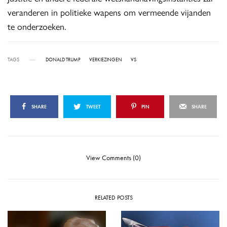
veranderen in politieke wapens om vermeende vijanden
te onderzoeken.
TAGS
DONALD TRUMP
VERKIEZINGEN
VS
SHARE
TWEET
PIN
SHARE
View Comments (0)
RELATED POSTS