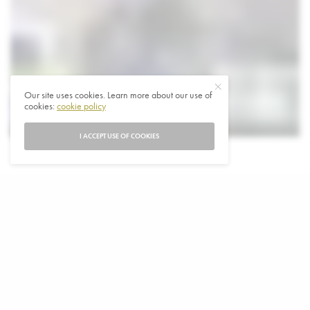
Our site uses cookies. Learn more about our use of
cookies:
cookie policy
I ACCEPT USE OF COOKIES
I
n de Duitse deelstaat Saksen heeft de politie 7
mannen opgepakt
De Duitse politie heeft zeven personen gearresteerd
die ervan worden verdacht deel uit te maken van een
extreemrechtse terroristische organisatie. Ze worden
verdacht van lidmaatschap van de rechtsextremistische
organisatie Sächsische Seperatisten.