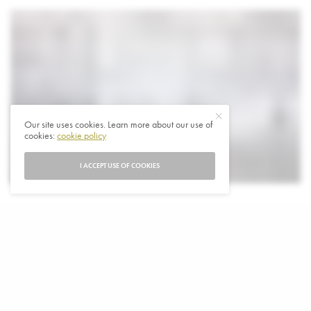
Our site uses cookies. Learn more about our use of
cookies:
cookie policy
I ACCEPT USE OF COOKIES
I
n België hebben de vakbonden tot een landelijke
staking opgeroepen daardoor is er een grote
protestmars in Brussel. Er is veel ongenoegen over
de bezuinigingsplannen van de nieuwe regering.
Demonstranten verzamelden zich voor het kantoor van