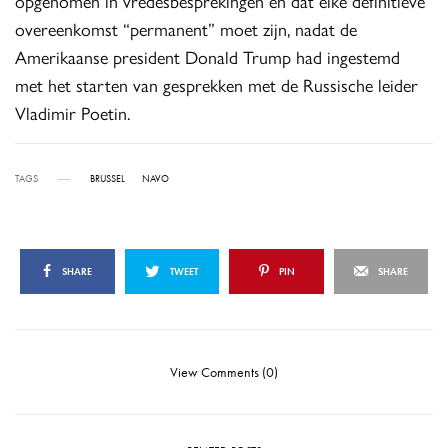
opgenomen in vredesbesprekingen en dat elke definitieve
overeenkomst “permanent” moet zijn, nadat de
Amerikaanse president Donald Trump had ingestemd
met het starten van gesprekken met de Russische leider
Vladimir Poetin.
TAGS
BRUSSEL
NAVO
SHARE
TWEET
PIN
SHARE
View Comments (0)