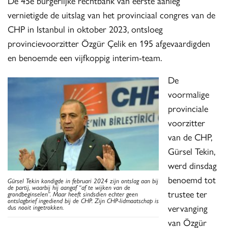
De 45e burgerlijke rechtbank van eerste aanleg
vernietigde de uitslag van het provinciaal congres van de
CHP in Istanbul in oktober 2023, ontsloeg
provincievoorzitter Özgür Çelik en 195 afgevaardigden
en benoemde een vijfkoppig interim-team.
De
voormalige
provinciale
voorzitter
van de CHP,
Gürsel Tekin,
werd dinsdag
benoemd tot
Gürsel Tekin kondigde in februari 2024 zijn ontslag aan bij
de partij, waarbij hij aangaf “af te wijken van de
trustee ter
grondbeginselen”. Maar heeft sindsdien echter geen
ontslagbrief ingediend bij de CHP. Zijn CHP-lidmaatschap is
vervanging
dus nooit ingetrokken.
van Özgür