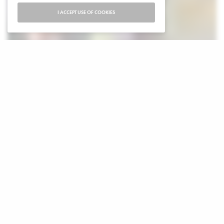
I ACCEPT USE OF COOKIES
D
e Venezolaanse oppositieleider Maria Corina
Machado heeft vrijdag de Nobelprijs voor de
Vrede gewonnen voor haar strijd voor een
democratische transitie in het Zuid-Amerikaanse land. Ze
kreeg erkenning als een vrouw “die de vlam van de
democratie brandende houdt te midden van een
groeiende duisternis”.
Volgens Jørgen Watne Frydnes, voorzitter van het
Noorse Nobelcomité is de voormalige
presidentskandidaat van de oppositie een “belangrijke,