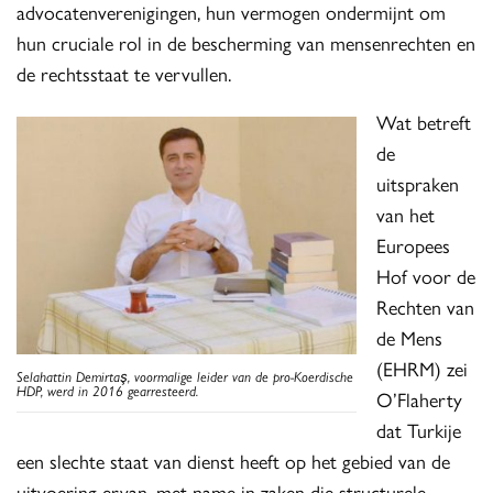
advocatenverenigingen, hun vermogen ondermijnt om
hun cruciale rol in de bescherming van mensenrechten en
de rechtsstaat te vervullen.
Wat betreft
de
uitspraken
van het
Europees
Hof voor de
Rechten van
de Mens
(EHRM) zei
Selahattin Demirtaş, voormalige leider van de pro-Koerdische
HDP, werd in 2016 gearresteerd.
O’Flaherty
dat Turkije
een slechte staat van dienst heeft op het gebied van de
uitvoering ervan, met name in zaken die structurele