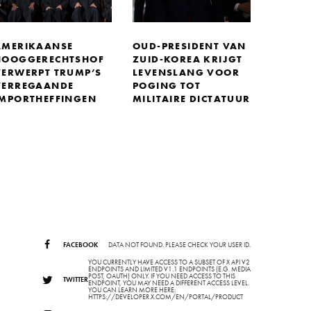
AMERIKAANSE
OUD-PRESIDENT VAN
HOOGGERECHTSHOF
ZUID-KOREA KRIJGT
VERWERPT TRUMP’S
LEVENSLANG VOOR
VERREGAANDE
POGING TOT
IMPORTHEFFINGEN
MILITAIRE DICTATUUR
FACEBOOK
DATA NOT FOUND. PLEASE CHECK YOUR USER ID.
YOU CURRENTLY HAVE ACCESS TO A SUBSET OF X API V2
ENDPOINTS AND LIMITED V1.1 ENDPOINTS (E.G. MEDIA
POST, OAUTH) ONLY. IF YOU NEED ACCESS TO THIS
TWITTER
ENDPOINT, YOU MAY NEED A DIFFERENT ACCESS LEVEL.
YOU CAN LEARN MORE HERE:
HTTPS://DEVELOPER.X.COM/EN/PORTAL/PRODUCT