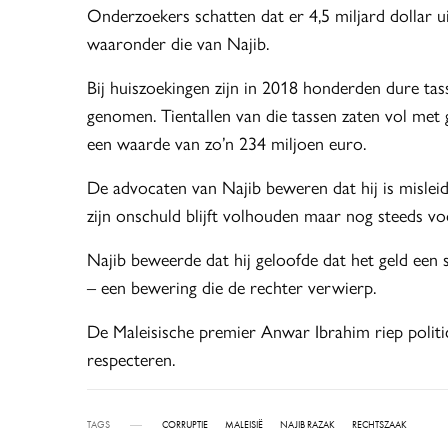
Onderzoekers schatten dat er 4,5 miljard dollar ui
waaronder die van Najib.
Bij huiszoekingen zijn in 2018 honderden dure ta
genomen. Tientallen van die tassen zaten vol met
een waarde van zo’n 234 miljoen euro.
De advocaten van Najib beweren dat hij is misleid
zijn onschuld blijft volhouden maar nog steeds voo
Najib beweerde dat hij geloofde dat het geld een
– een bewering die de rechter verwierp.
De Maleisische premier Anwar Ibrahim riep politic
respecteren.
TAGS
CORRUPTIE
MALEISIË
NAJIB RAZAK
RECHTSZAAK