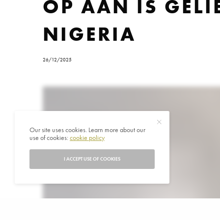
OP AAN IS GELI
NIGERIA
26/12/2025
Our site uses cookies. Learn more about our
use of cookies:
cookie policy
I ACCEPT USE OF COOKIES