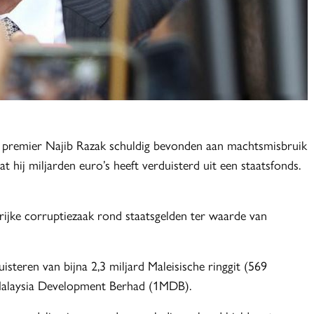
g premier Najib Razak schuldig bevonden aan machtsmisbruik
 hij miljarden euro’s heeft verduisterd uit een staatsfonds.
rijke corruptiezaak rond staatsgelden ter waarde van
steren van bijna 2,3 miljard Maleisische ringgit (569
 1Malaysia Development Berhad (1MDB).