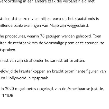
veroordeling in een andere zaak die verband hield met
ellen dat er zo’n vier miljard euro uit het staatsfonds is
illende bankrekeningen van Najib zijn weggesluisd.
ische procedures, waarin 76 getuigen werden gehoord. Toen
iten de rechtbank om de voormalige premier te steunen, ze
itspraken.
st van zijn straf onder huisarrest uit te zitten.
eldwijd de krantenkoppen en bracht prominente figuren van
 en Hollywood in opspraak.
n 2020 megaboetes opgelegd, van de Amerikaanse justitie,
or 1MDB.