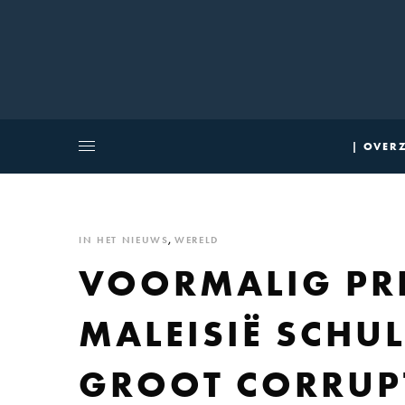
| OVERZ
IN HET NIEUWS
,
WERELD
VOORMALIG PR
MALEISIË SCHU
GROOT CORRUP