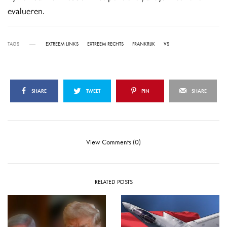
evalueren.
TAGS
EXTREEM LINKS
EXTREEM RECHTS
FRANKRIJK
VS
SHARE
TWEET
PIN
SHARE
View Comments (0)
RELATED POSTS