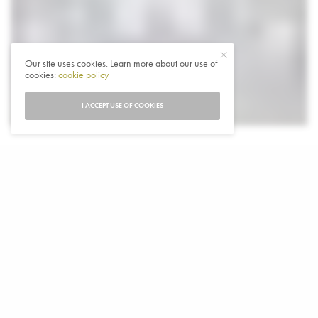
Our site uses cookies. Learn more about our use of
cookies:
cookie policy
I ACCEPT USE OF COOKIES
I
n Nederland zijn de nieuwe ministers en
staatssecretarissen, van de minderheidsregering van
het kabinet-Jetten, maandag op Paleis Huis ten Bosch
beëdigd. Het nieuwe kabinet wordt gevormd door D66,
VVD en CDA en bestaat uit 18 ministers en 10
staatssecretarissen.
De