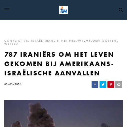
CONFLICT VS, ISRAËL-IRAN
,
IN HET NIEUWS
,
MIDDEN-OOSTEN
,
WERELD
787 IRANIËRS OM HET LEVEN
GEKOMEN BIJ AMERIKAANS-
ISRAËLISCHE AANVALLEN
02/03/2026