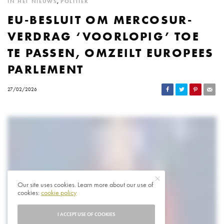
IN HET NIEUWS
,
POLITIEK
EU-BESLUIT OM MERCOSUR-
VERDRAG ‘VOORLOPIG’ TOE
TE PASSEN, OMZEILT EUROPEES
PARLEMENT
27/02/2026
Our site uses cookies. Learn more about our use of
cookies:
cookie policy
I ACCEPT USE OF COOKIES