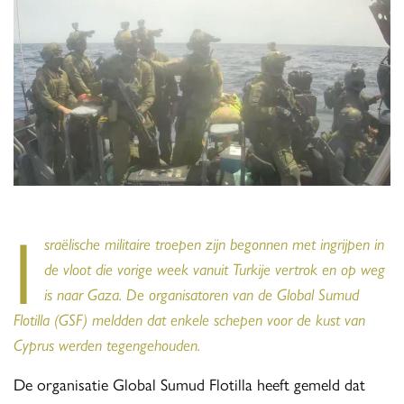
I
sraëlische militaire troepen zijn begonnen met ingrijpen in
de vloot die vorige week vanuit Turkije vertrok en op weg
is naar Gaza. De organisatoren van de Global Sumud
Flotilla (GSF) meldden dat enkele schepen voor de kust van
Cyprus werden tegengehouden.
De organisatie Global Sumud Flotilla heeft gemeld dat