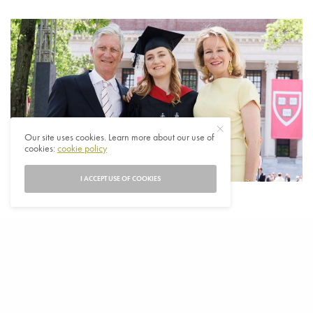
Our site uses cookies. Learn more about our use of
cookies:
cookie policy
I ACCEPT USE OF COOKIES
D
e 24-jarige troonopvolgster, kroonprinses Elisabeth
van België heeft donderdag haar masterdiploma in
Public Policy van Harvard University in de
Verenigde Staten ontvangen.