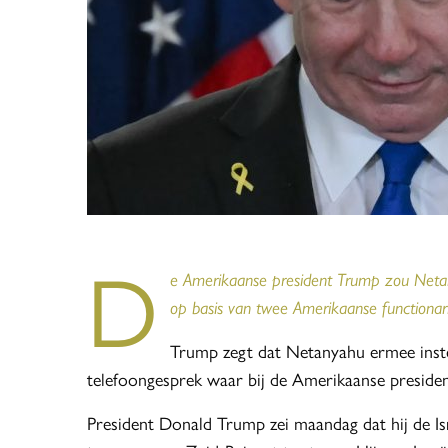
D
e Amerikaanse president Trump zou Neta
op basis van twee Amerikaanse functionari
Trump zegt dat Netanyahu ermee inste
telefoongesprek waar bij de Amerikaanse presid
President Donald Trump zei maandag dat hij de I