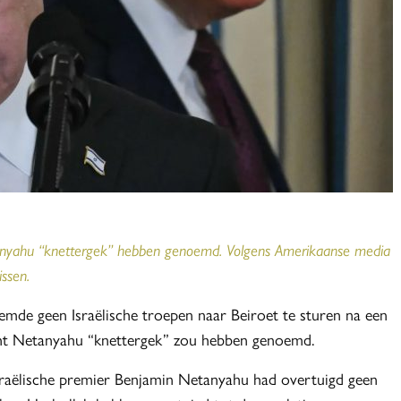
nyahu “knettergek” hebben genoemd. Volgens Amerikaanse media
ssen.
mde geen Israëlische troepen naar Beiroet te sturen na een
ent Netanyahu “knettergek” zou hebben genoemd.
sraëlische premier Benjamin Netanyahu had overtuigd geen