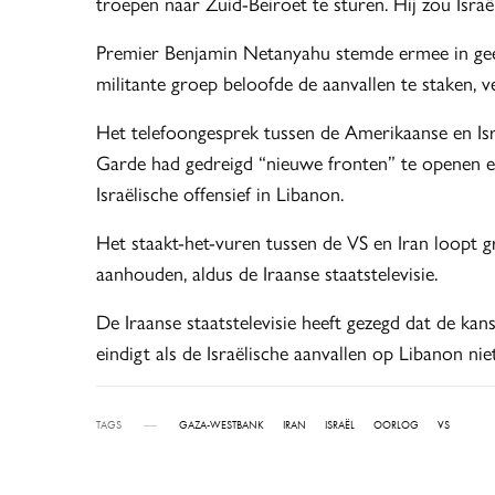
troepen naar Zuid-Beiroet te sturen. Hij zou Israë
Premier Benjamin Netanyahu stemde ermee in geen
militante groep beloofde de aanvallen te staken, 
Het telefoongesprek tussen de Amerikaanse en Isra
Garde had gedreigd “nieuwe fronten” te openen 
Israëlische offensief in Libanon.
Het staakt-het-vuren tussen de VS en Iran loopt g
aanhouden, aldus de Iraanse staatstelevisie.
De Iraanse staatstelevisie heeft gezegd dat de kan
eindigt als de Israëlische aanvallen op Libanon nie
TAGS
GAZA-WESTBANK
IRAN
ISRAËL
OORLOG
VS