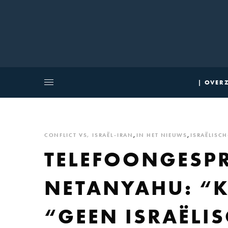
| OVERZ
CONFLICT VS, ISRAËL-IRAN
,
IN HET NIEUWS
,
ISRAËLISCH
TELEFOONGESP
NETANYAHU: “K
“GEEN ISRAËLI