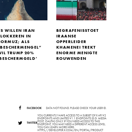
VS WILLEN IRAN
BEGRAFENISSTOET
BLOKKEREN IN
IRAANSE
HORMUZ; ALS
OPPERLEIDER
“BESCHERMENGEL”
KHAMENEI TREKT
WIL TRUMP 20%
ENORME MENIGTE
‘BESCHERMGELD’
ROUWENDEN
FACEBOOK
DATA NOT FOUND. PLEASE CHECK YOUR USER ID.
YOU CURRENTLY HAVE ACCESS TO A SUBSET OF X API V2
ENDPOINTS AND LIMITED V1.1 ENDPOINTS (E.G. MEDIA
POST, OAUTH) ONLY. IF YOU NEED ACCESS TO THIS
TWITTER
ENDPOINT, YOU MAY NEED A DIFFERENT ACCESS LEVEL.
YOU CAN LEARN MORE HERE:
HTTPS://DEVELOPER.X.COM/EN/PORTAL/PRODUCT