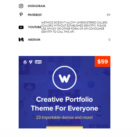
INSTAGRAM
PINTEREST
59
METHOD DOESN'T ALLOW UNREGISTERED CALLERS
(CALLERS WITHOUT ESTABLISHED IDENTITY). PLEASE
YOUTUBE
USE API KEY OR OTHER FORM OF API CONSUMER
IDENTITY TO CALL THIS API.
MEDIUM
0