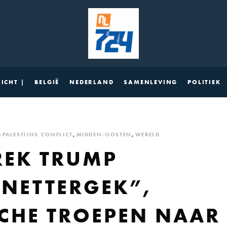
ICHT |
BELGIË
NEDERLAND
SAMENLEVING
POLITIEK
-PALESTIJNS CONFLICT
,
MIDDEN-OOSTEN
,
WERELD
REK TRUMP
NETTERGEK”,
SCHE TROEPEN NAAR