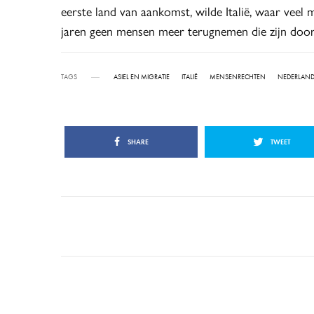
eerste land van aankomst, wilde Italië, waar veel
jaren geen mensen meer terugnemen die zijn doorg
TAGS
ASIEL EN MIGRATIE
ITALIË
MENSENRECHTEN
NEDERLAN
SHARE
TWEET