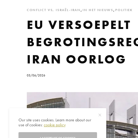
CONFLICT VS, ISRAËL-IRAN
,
IN HET NIEUWS
,
POLITIEK
EU VERSOEPELT
BEGROTINGSREG
IRAN OORLOG
03/06/2026
Our site uses cookies. Learn more about our
use of cookies:
cookie policy