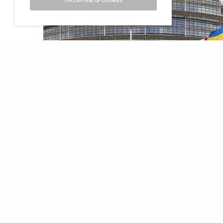
I ACCEPT USE OF COOKIES
D
e Europese Commissie heeft de begrotings
verruimd. Dit gebeurt met name door extr
energie-investeringen en door versoepeling
Om financiële ruimte te bieden voor de economis