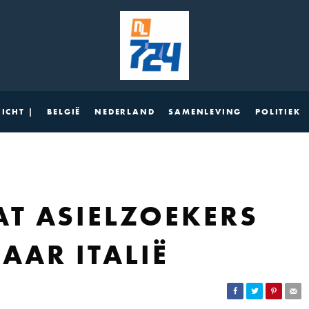
ICHT |
BELGIË
NEDERLAND
SAMENLEVING
POLITIEK
T ASIELZOEKERS
AAR ITALIË