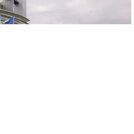
regels onlangs op een aantal specifieke punten versoepeld en
a uitgavenruimte toe te staan voor defensie, bepaalde groene
 van de renteaftrek.
che gevolgen van de oorlog met Iran heeft de Europese