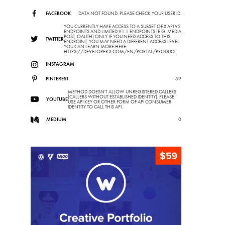
FACEBOOK
DATA NOT FOUND. PLEASE CHECK YOUR USER ID.
YOU CURRENTLY HAVE ACCESS TO A SUBSET OF X API V2
ENDPOINTS AND LIMITED V1.1 ENDPOINTS (E.G. MEDIA
POST, OAUTH) ONLY. IF YOU NEED ACCESS TO THIS
TWITTER
ENDPOINT, YOU MAY NEED A DIFFERENT ACCESS LEVEL.
YOU CAN LEARN MORE HERE:
HTTPS://DEVELOPER.X.COM/EN/PORTAL/PRODUCT
INSTAGRAM
PINTEREST
59
METHOD DOESN'T ALLOW UNREGISTERED CALLERS
(CALLERS WITHOUT ESTABLISHED IDENTITY). PLEASE
YOUTUBE
USE API KEY OR OTHER FORM OF API CONSUMER
IDENTITY TO CALL THIS API.
MEDIUM
0