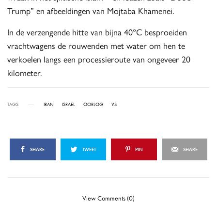
Trump” en afbeeldingen van Mojtaba Khamenei.
In de verzengende hitte van bijna 40°C besproeiden
vrachtwagens de rouwenden met water om hen te
verkoelen langs een processieroute van ongeveer 20
kilometer.
TAGS
IRAN
ISRAËL
OORLOG
VS
SHARE
TWEET
PIN
SHARE
View Comments (0)