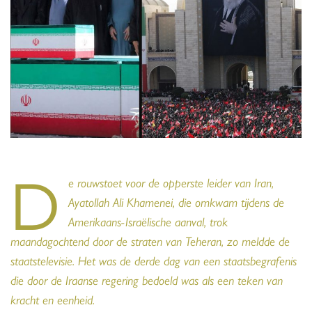
D
e rouwstoet voor de opperste leider van Iran,
Ayatollah Ali Khamenei, die omkwam tijdens de
Amerikaans-Israëlische aanval, trok
maandagochtend door de straten van Teheran, zo meldde de
staatstelevisie. Het was de derde dag van een staatsbegrafenis
die door de Iraanse regering bedoeld was als een teken van
kracht en eenheid.