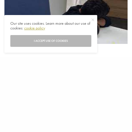
Our site uses cookies. Learn more about our use of
cookies:
cookie policy
I ACCEPT USE OF COOKIES
B
ASRİ DOĞAN | AMSTERDSAM, TR724
Moederziel alleen in het centrum van Maastricht.
Zo trof de politie maandagmiddag een 5-jarig
Turks jongetje aan. Hij bleek geen woord Nederlands te
spreken en werd uiteindelijk overgebracht naar een
opvanglocatie, meldt De Limburger.
Maar niet voordat hij eerst door meelevende agenten
was gerustgesteld. En getrakteerd op een warme maaltijd,