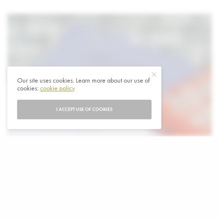
Our site uses cookies. Learn more about our use of
cookies:
cookie policy
I ACCEPT USE OF COOKIES
I
n Nederlanders raken steeds meer mensen in
financiële nood doordat ze toeslagen moeten
terugbetalen.
Het aantal huishoudens met langdurige