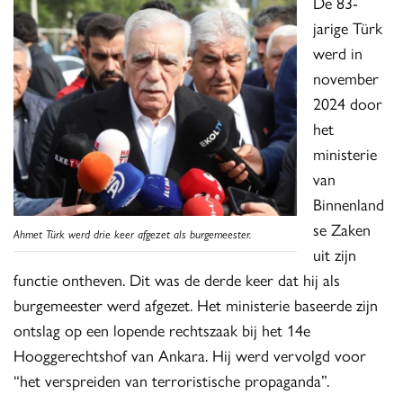
De 83-
jarige Türk
werd in
november
2024 door
het
ministerie
van
Binnenland
se Zaken
Ahmet Türk werd drie keer afgezet als burgemeester.
uit zijn
functie ontheven. Dit was de derde keer dat hij als
burgemeester werd afgezet. Het ministerie baseerde zijn
ontslag op een lopende rechtszaak bij het 14e
Hooggerechtshof van Ankara. Hij werd vervolgd voor
“het verspreiden van terroristische propaganda”.