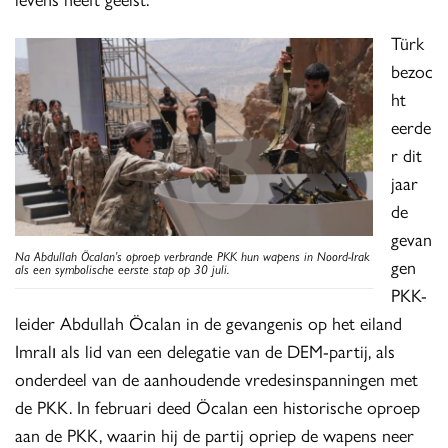
Türk
bezoc
ht
eerde
r dit
jaar
de
gevan
Na Abdullah Öcalan’s oproep verbrande PKK hun wapens in Noord-Irak
gen
als een symbolische eerste stap op 30 juli.
PKK-
leider Abdullah Öcalan in de gevangenis op het eiland
Imralı als lid van een delegatie van de DEM-partij, als
onderdeel van de aanhoudende vredesinspanningen met
de PKK. In februari deed Öcalan een historische oproep
aan de PKK, waarin hij de partij opriep de wapens neer