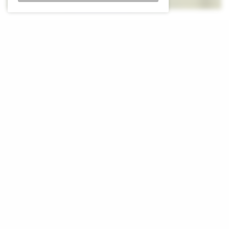
L
eiders van de Europese Unie zijn donderdag
bijeengekomen, in een Belgisch kasteel, om
openhartige gesprekken te voeren over de
concurrentie positie van de Europese economie.
Voorzitter van de Europese Raad, Antonio Costa,
ontvangt de leiders voor een brainstormsessie in het
16’e-eeuwse kasteel Alden Biesen in Oost-België om te
bespreken welke actie moet worden ondernomen.
De leiders onderzoeken
manieren om ervoor te
zorgen dat het blok
economisch gezien niet