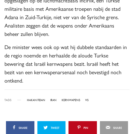
opgeslagen op de luchtmachtbasis Incirlik, een Turkse
militaire basis met Amerikaanse troepen nabij de stad
Adana in Zuid-Turkije, niet ver van de Syrische grens.
Analisten zeggen dat de wapens onder Amerikaans
beheer zullen blijven.
De minister wees ook op wat hij dubbele standaarden in
de regio noemde en herhaalde de aloude Turkse
bewering dat Israël kernwapens bezit. Israël heeft het
bezit van een kernwapenarsenaal noch bevestigd noch
ontkend.
TAGS
HAKAN FIDAN
IRAN
KERNWAPENS
VS
SHARE
TWEET
PIN
SHARE